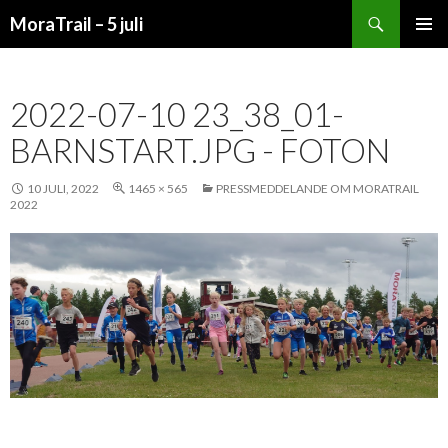
Sök
MoraTrail – 5 juli
HOPPA
PRIMÄR
TILL
MENY
INNEHÅLL
2022-07-10 23_38_01-
BARNSTART.JPG ‎- FOTON
10 JULI, 2022
1465 × 565
PRESSMEDDELANDE OM MORATRAIL
2022