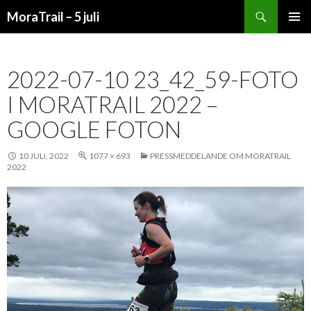
Sök
MoraTrail – 5 juli
HOPPA
PRIMÄR
TILL
MENY
INNEHÅLL
2022-07-10 23_42_59-FOTO
I MORATRAIL 2022 –
GOOGLE FOTON
10 JULI, 2022
1077 × 693
PRESSMEDDELANDE OM MORATRAIL
2022