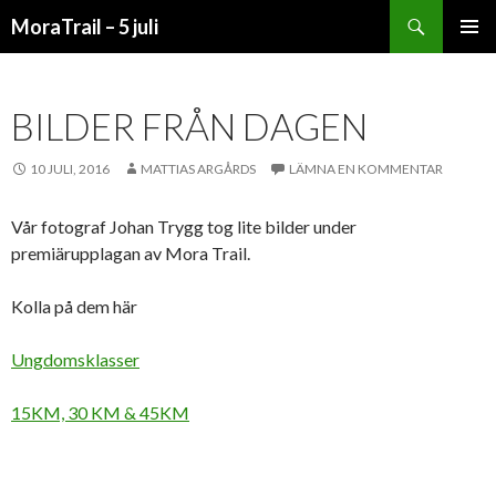
Sök
MoraTrail – 5 juli
HOPPA
PRIMÄR
TILL
MENY
INNEHÅLL
BILDER FRÅN DAGEN
10 JULI, 2016
MATTIAS ARGÅRDS
LÄMNA EN KOMMENTAR
Vår fotograf Johan Trygg tog lite bilder under
premiärupplagan av Mora Trail.
Kolla på dem här
Ungdomsklasser
15KM, 30 KM & 45KM