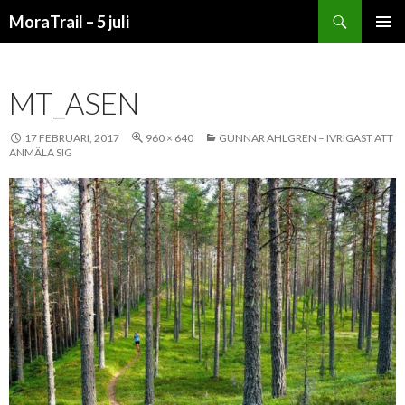
Sök
MoraTrail – 5 juli
HOPPA
PRIMÄR
TILL
MENY
INNEHÅLL
MT_ASEN
17 FEBRUARI, 2017
960 × 640
GUNNAR AHLGREN – IVRIGAST ATT
ANMÄLA SIG