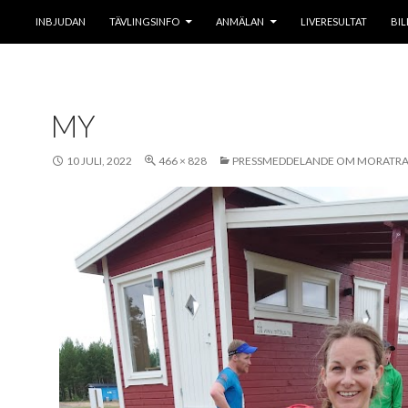
HOPPA TILL INNEHÅLL
INBJUDAN
TÄVLINGSINFO
ANMÄLAN
LIVERESULTAT
BIL
MY
10 JULI, 2022
466 × 828
PRESSMEDDELANDE OM MORATRAI