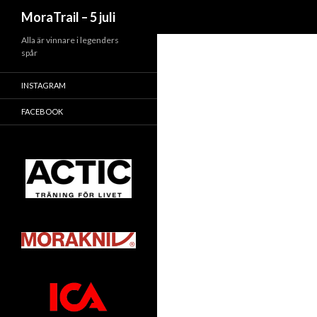
Sök
MoraTrail – 5 juli
Alla är vinnare i legenders
spår
INSTAGRAM
FACEBOOK