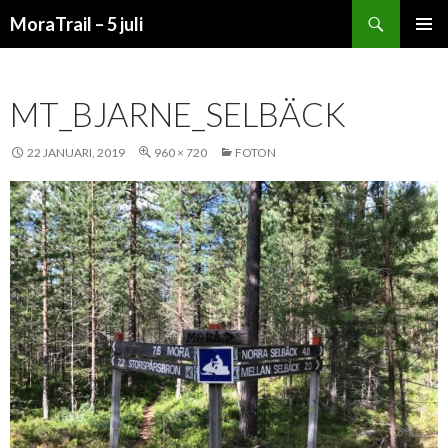
Sök
MoraTrail – 5 juli
HOPPA
PRIMÄR
TILL
MENY
INNEHÅLL
MT_BJARNE_SELBÄCK
22 JANUARI, 2019
960 × 720
FOTON