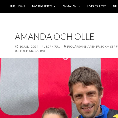
HOPPA TILL INNEHÅLL
INBJUDAN
TÄVLINGSINFO
ANMÄLAN
LIVERESULTAT
BIL
AMANDA OCH OLLE
10 JULI, 2024
857 × 751
FJOLÅRSVINNAREN PÅ 30 KM SER 
JULI OCH MORATRAIL