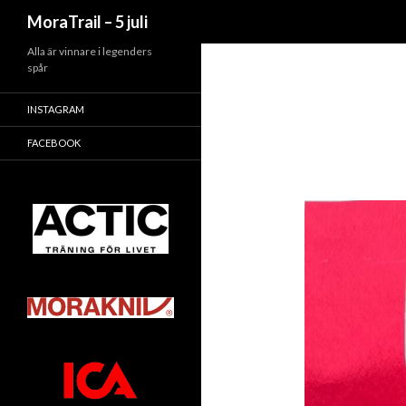
Sök
MoraTrail – 5 juli
Alla är vinnare i legenders
spår
INSTAGRAM
FACEBOOK