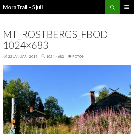
Sök
MoraTrail – 5 juli
HOPPA
PRIMÄR
TILL
MENY
INNEHÅLL
MT_ROSTBERGS_FBOD-
1024×683
22 JANUARI, 2019
1024 × 682
FOTON